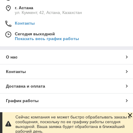
г. Астана
ул. Кумкент, 42, Астана, Казахстан
Контакты
Сегодня выходной
Показать весь график работы
О нас
Контакты
Доставка и оплата
График работы
Полная версия сайта
Сейчас компания не может быстро обрабатывать заказы и
сообщения, поскольку по ее графику работы сегодня
выходной. Ваша заявка будет обработана в ближайший
Сайт создан на маркетплейсе
Satu.kz
рабочий день.