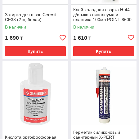
Клей холодная сварка Н-44
Затирка для швов Ceresit
д/стыков линолеума и
CE33 (2 кг, белая)
пластика 100мл POINT 8600
В наличии
В наличии
1 690
1 610
₸
₸
Купить
Купить
Герметик силиконовый
Кислота ортофосфорная
санитарный X-PERT