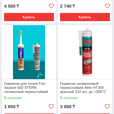
4 500
2 740
₸
₸
Купить
Купить
Герметик для печей Fire
Герметик силиконовый
Sealant 560 STERN
термостойкий Akfix HT300
силикатный термостойкий
красный 310 мл, до +300°C
+1500° С (жаростойкий) 310
В наличии
В наличии
мл
1 650
3 000
₸
₸