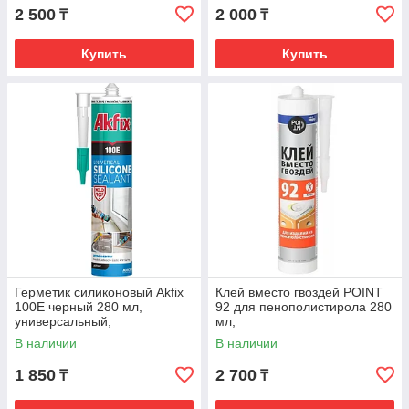
2 500
2 000
₸
₸
Купить
Купить
Герметик силиконовый Akfix
Клей вместо гвоздей POINT
100E черный 280 мл,
92 для пенополистирола 280
универсальный,
мл,
термостойкий
В наличии
В наличии
1 850
2 700
₸
₸