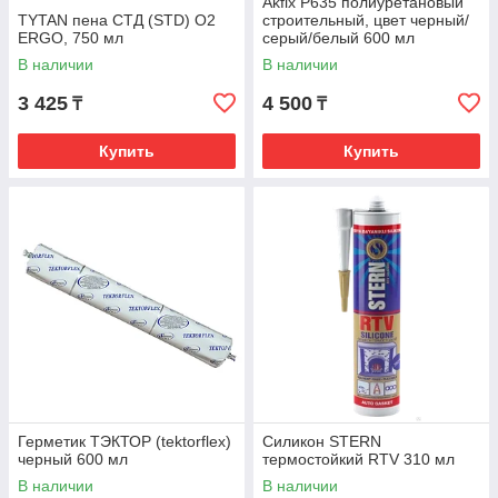
Akfix P635 полиуретановый
TYTAN пена СТД (STD) О2
строительный, цвет черный/
ERGO, 750 мл
серый/белый 600 мл
В наличии
В наличии
3 425
4 500
₸
₸
Купить
Купить
Герметик ТЭКТОР (tektorflex)
Силикон STERN
черный 600 мл
термостойкий RTV 310 мл
В наличии
В наличии