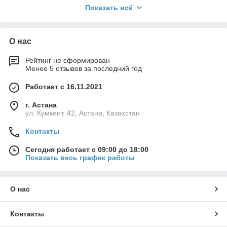
Показать всё
краской большие площади за счет использования сжатого
воздуха. Их применение дает возможность наносить
материал равномерно и качественно. В Казахстане
краскопульты для эмульсий и красок купить по
О нас
демократичной цене можно на сайте «Mastermag».
Рейтинг не сформирован
Менее 5 отзывов за последний год
Принцип работы и виды
краскораспылителей
Работает с 16.11.2021
Чтобы равномерно и максимально оперативно нанести
г. Астана
красящий материал на разные типы поверхностей
ул. Кумкент, 42, Астана, Казахстан
используются краскопульты. Под воздействием высокого
Контакты
давления данный
инструмент
выполняет мелкодисперсное
распыление краски. Она подается на сопло инструмента, а
Сегодня работает с 09:00 до 18:00
оттуда, под воздействием насоса или воздуха, равномерно
Показать весь график работы
распыляется на обрабатываемую поверхность. Таким
образом создается равномерное и долговечное покрытие
без пятен.
О нас
На нашем сайте можно заказать такие виды краскопультов:
электрические;
Контакты
пневматические;