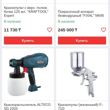
Краскопульт с верх. полож.
бочка 125 мл. "KRAFTOOL"
Покрасочный аппарат
Expert
безвоздушный "FIXAL" M695
В наличии
В наличии
11 730
245 000
₸
₸
Купить
Купить
Краскораспылитель ALTECO
Краскопульт (маленький) F-
SG 2203
71G