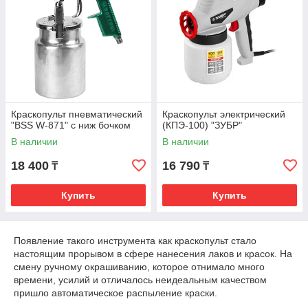
Краскопульт пневматический
Краскопульт электрический
"BSS W-871" с ниж бочком
(КПЭ-100) "ЗУБР"
В наличии
В наличии
18 400
16 790
₸
₸
Купить
Купить
Появление такого инструмента как краскопульт стало
настоящим прорывом в сфере нанесения лаков и красок. На
смену ручному окрашиванию, которое отнимало много
времени, усилий и отличалось неидеальным качеством
пришло автоматическое распыление краски.
Краскораспылители позволяют быстро и легко покрывать