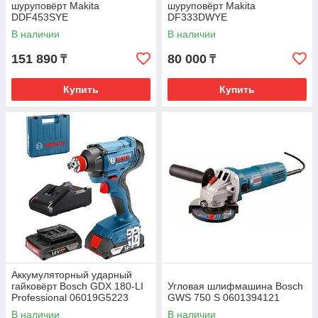
шуруповёрт Makita
шуруповёрт Makita
DDF453SYE
DF333DWYE
В наличии
В наличии
151 890
80 000
₸
₸
Купить
Купить
Аккумуляторный ударный
гайковёрт Bosch GDX 180-LI
Угловая шлифмашина Bosch
Professional 06019G5223
GWS 750 S 0601394121
В наличии
В наличии