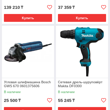
139 210
37 359
₸
₸
Купить
Купить
Угловая шлифмашина Bosch
Сетевая дрель-шуруповёрт
GWS 670 0601375606
Makita DF0300
В наличии
В наличии
25 500
55 245
₸
₸