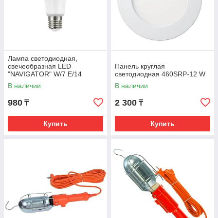
Лампа светодиодная,
свечеобразная LED
Панель круглая
"NAVIGATOR" W/7 Е/14
светодиодная 460SRP-12 W
(свечение равна 60W)
В наличии
В наличии
(холодный белый св.)
980
2 300
₸
₸
Купить
Купить