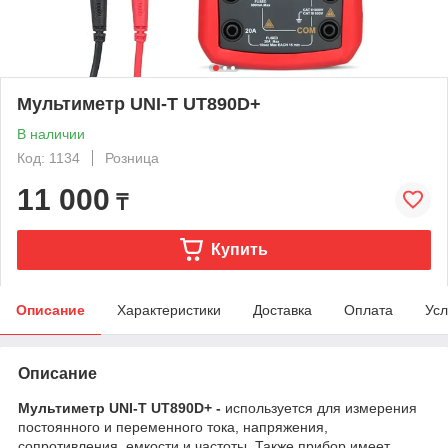
Мультиметр UNI-T UT890D+
В наличии
Код: 1134
Розница
11 000
₸
Купить
Описание
Характеристики
Доставка
Оплата
Усл
Описание
Мультиметр UNI-T UT890D+ -
используется для измерения
постоянного и переменного тока, напряжения,
сопротивления, емкости и частоты. Также прибор имеет