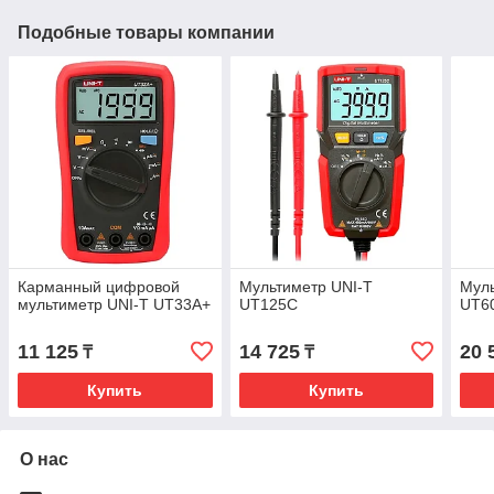
Подобные товары компании
Карманный цифровой
Мультиметр UNI-T
Муль
мультиметр UNI-T UT33A+
UT125C
UT6
11 125
14 725
20 
₸
₸
Купить
Купить
О нас