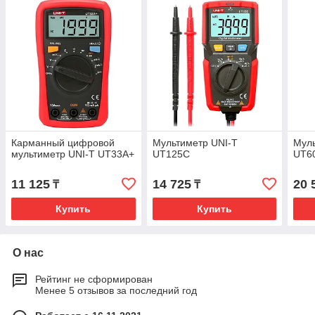
Карманный цифровой
Мультиметр UNI-T
Муль
мультиметр UNI-T UT33A+
UT125C
UT6
11 125
14 725
20 
₸
₸
Купить
Купить
О нас
Рейтинг не сформирован
Менее 5 отзывов за последний год