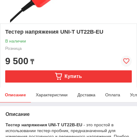
Тестер напряжения UNI-T UT22B-EU
В наличии
Розница
9 500
₸
Купить
Описание
Характеристики
Доставка
Оплата
Усл
Описание
Тестер напряжения UNI-T UT22B-EU
- это простой в
использовании тестер-пробник, предназначенный для
измерения постоянного и переменного напряжения. Прибор