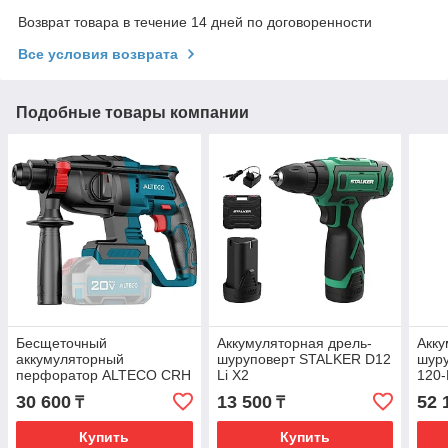
Возврат товара в течение 14 дней по договоренности
Все условия возврата
Подобные товары компании
Бесщеточный
Аккумуляторная дрель-
Акку
аккумуляторный
шуруповерт STALKER D12
шур
перфоратор ALTECO CRH
Li X2
120-
20-20 Li BL Solo (Без АКБ
060
30 600
13 500
52 
₸
₸
и ЗУ)
Купить
Купить