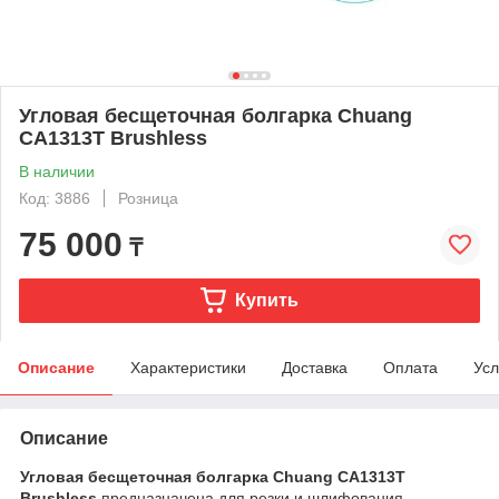
Угловая бесщеточная болгарка Chuang
CA1313T Brushless
В наличии
Код: 3886
Розница
75 000
₸
Купить
Описание
Характеристики
Доставка
Оплата
Усл
Описание
Угловая бесщеточная болгарка Chuang CA1313T
Brushless
предназначена для резки и шлифования