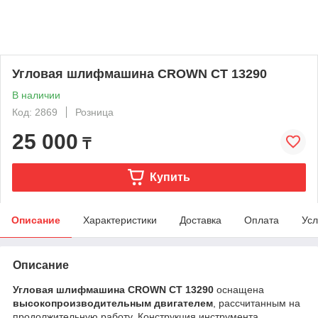
Угловая шлифмашина CROWN CT 13290
В наличии
Код: 2869
Розница
25 000
₸
Купить
Описание
Характеристики
Доставка
Оплата
Усл
Описание
Угловая шлифмашина CROWN CT 13290
оснащена
высокопроизводительным двигателем
, рассчитанным на
продолжительную работу. Конструкция инструмента