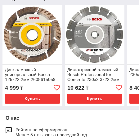
Диск алмазный
Диск отрезной алмазный
Диск
универсальный Bosch
Bosch Professional for
230х
125х22.2мм 2608615059
Concrete 230x2.3x22.2мм
2608602200
4 999
10 622
8 4
₸
₸
Купить
Купить
О нас
Рейтинг не сформирован
Менее 5 отзывов за последний год