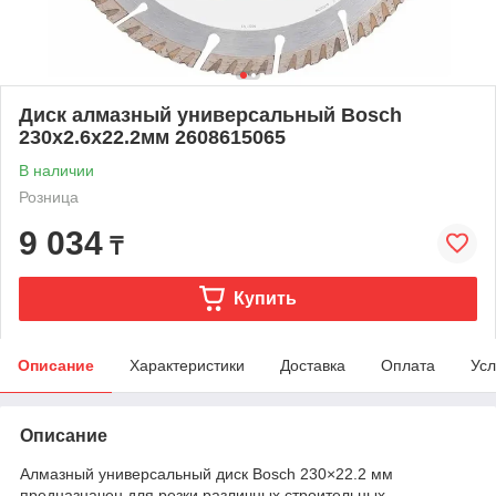
Диск алмазный универсальный Bosch
230х2.6х22.2мм 2608615065
В наличии
Розница
9 034
₸
Купить
Описание
Характеристики
Доставка
Оплата
Усл
Описание
Алмазный универсальный диск Bosch 230×22.2 мм
предназначен для резки различных строительных