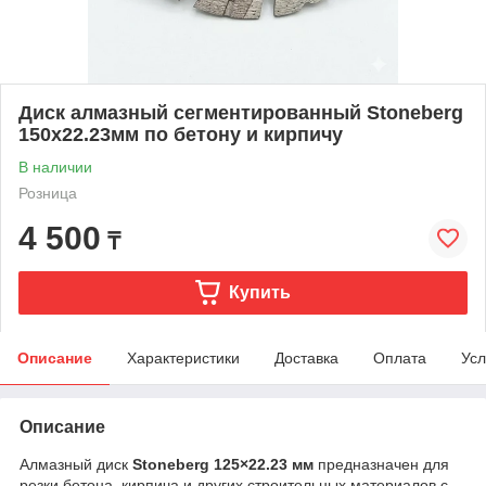
Диск алмазный сегментированный Stoneberg
150х22.23мм по бетону и кирпичу
В наличии
Розница
4 500
₸
Купить
Описание
Характеристики
Доставка
Оплата
Усл
Описание
Алмазный диск
Stoneberg 125×22.23 мм
предназначен для
резки бетона, кирпича и других строительных материалов с