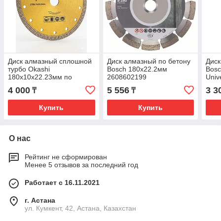
Диск алмазный сплошной
Диск алмазный по бетону
Диск
турбо Okashi
Bosch 180х22.2мм
Bosc
180х10х22.23мм по
2608602199
Univ
керамике и плитке
260
4 000
5 556
3 3
₸
₸
Купить
Купить
О нас
Рейтинг не сформирован
Менее 5 отзывов за последний год
Работает с 16.11.2021
г. Астана
ул. Кумкент, 42, Астана, Казахстан