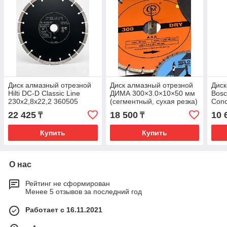
Диск алмазный отрезной
Диск алмазный отрезной
Диск
Hilti DC-D Classic Line
ДИМА 300×3.0×10×50 мм
Bosc
230x2,8x22,2 360505
(сегментный, сухая резка)
Conc
260
22 425
18 500
10 
₸
₸
Купить
Купить
О нас
Рейтинг не сформирован
Менее 5 отзывов за последний год
Работает с 16.11.2021