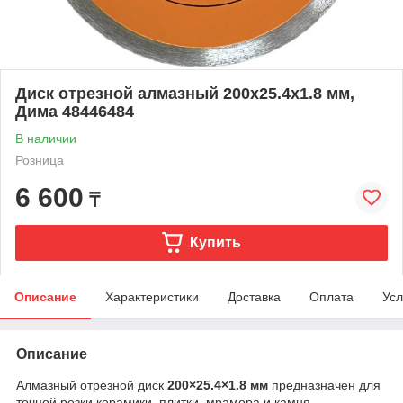
Диск отрезной алмазный 200x25.4х1.8 мм,
Дима 48446484
В наличии
Розница
6 600
₸
Купить
Описание
Характеристики
Доставка
Оплата
Усл
Описание
Алмазный отрезной диск
200×25.4×1.8 мм
предназначен для
точной резки керамики, плитки, мрамора и камня.