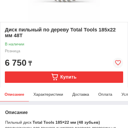
Диск пильный по дереву Total Tools 185х22
мм 48T
В наличии
Розница
6 750
₸
Купить
Описание
Характеристики
Доставка
Оплата
Усл
Описание
Пильный диск
Total Tools 185×22 мм (48 зубьев)
предназначен для точного и чистого распила древесины и