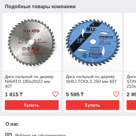
Подобные товары компании
Диск пильный по дереву
Диск пильный по дереву
Диск
NAVATO 180х20/22 мм
SHILI TOOLS 250 мм 40T
STAY
40T
210
1 815
5 595
2 9
₸
₸
Купить
Купить
О нас
Рейтинг не сформирован