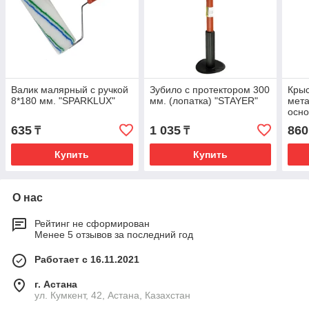
Валик малярный с ручкой
Зубило с протектором 300
Крыс
8*180 мм. "SPARKLUX"
мм. (лопатка) "STAYER"
мет
осн
155
635
1 035
860
₸
₸
Купить
Купить
О нас
Рейтинг не сформирован
Менее 5 отзывов за последний год
Работает с 16.11.2021
г. Астана
ул. Кумкент, 42, Астана, Казахстан