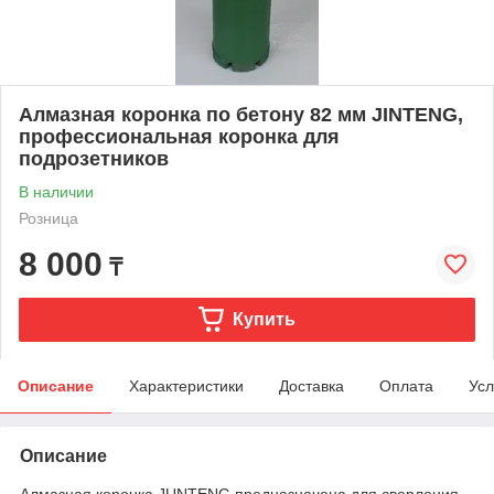
Алмазная коронка по бетону 82 мм JINTENG,
профессиональная коронка для
подрозетников
В наличии
Розница
8 000
₸
Купить
Описание
Характеристики
Доставка
Оплата
Усл
Описание
Алмазная коронка JUNTENG предназначена для сверления