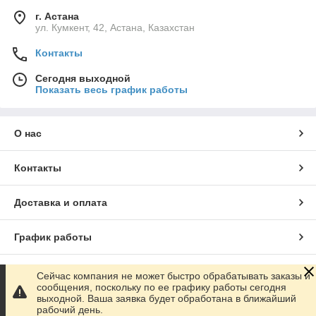
г. Астана
ул. Кумкент, 42, Астана, Казахстан
Контакты
Сегодня выходной
Показать весь график работы
О нас
Контакты
Доставка и оплата
График работы
Полная версия сайта
Сейчас компания не может быстро обрабатывать заказы и
сообщения, поскольку по ее графику работы сегодня
выходной. Ваша заявка будет обработана в ближайший
Сайт создан на маркетплейсе
Satu.kz
рабочий день.