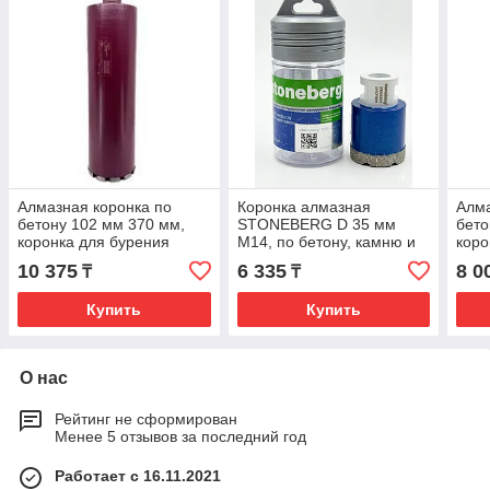
Алмазная коронка по
Коронка алмазная
Алма
бетону 102 мм 370 мм,
STONEBERG D 35 мм
бет
коронка для бурения
M14, по бетону, камню и
коро
отверстий
кирпичу
отве
10 375
6 335
8 0
₸
₸
Купить
Купить
О нас
Рейтинг не сформирован
Менее 5 отзывов за последний год
Работает с 16.11.2021