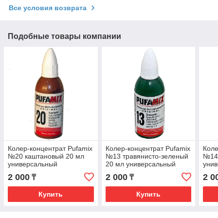
Все условия возврата
Подобные товары компании
Колер-концентрат Pufamix
Колер-концентрат Pufamix
Коле
№20 каштановый 20 мл
№13 травянисто-зеленый
№14 
универсальный
20 мл универсальный
уни
2 000
2 000
2 0
₸
₸
Купить
Купить