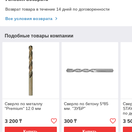
Возврат товара в течение 14 дней по договоренности
Все условия возврата
Подобные товары компании
Сверло по металлу
Сверло по бетону 5*85
Свер
"Premium" 12.0 мм
мм. "ЗУБР"
STAY
по д
d=4
3 200
300
3 5
₸
₸
Купить
Купить