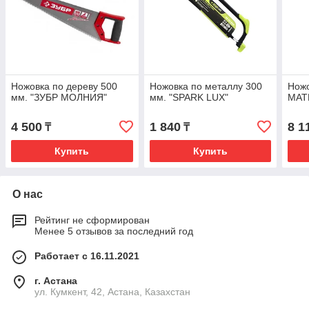
Ножовка по дереву 500
Ножовка по металлу 300
Ножо
мм. "ЗУБР МОЛНИЯ"
мм. "SPARK LUX"
MAT
4 500
1 840
8 1
₸
₸
Купить
Купить
О нас
Рейтинг не сформирован
Менее 5 отзывов за последний год
Работает с 16.11.2021
г. Астана
ул. Кумкент, 42, Астана, Казахстан