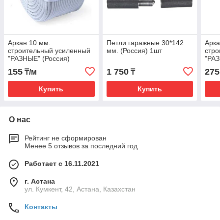
Аркан 10 мм.
Петли гаражные 30*142
Арка
строительный усиленный
мм. (Россия) 1шт
стро
"РАЗНЫЕ" (Россия)
"РАЗ
155
1 750
275
₸/м
₸
Купить
Купить
О нас
Рейтинг не сформирован
Менее 5 отзывов за последний год
Работает с 16.11.2021
г. Астана
ул. Кумкент, 42, Астана, Казахстан
Контакты