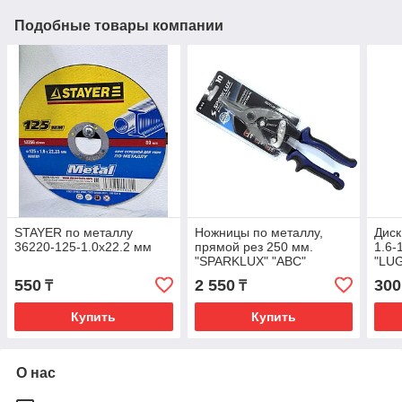
Подобные товары компании
STAYER по металлу
Ножницы по металлу,
Диск
36220-125-1.0x22.2 мм
прямой рез 250 мм.
1.6-
"SPARKLUX" "ABC"
"LU
550
2 550
300
₸
₸
Купить
Купить
О нас