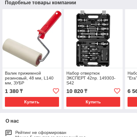
Подобные товары компании
Валик прижимной
Набор отверткок
Набо
резиновый, 48 мм, L140
ЭКСПЕРТ 42пр. 149303-
"Era
мм, ЗУБР
S42
1 380
10 820
6 5
₸
₸
Купить
Купить
О нас
Рейтинг не сформирован