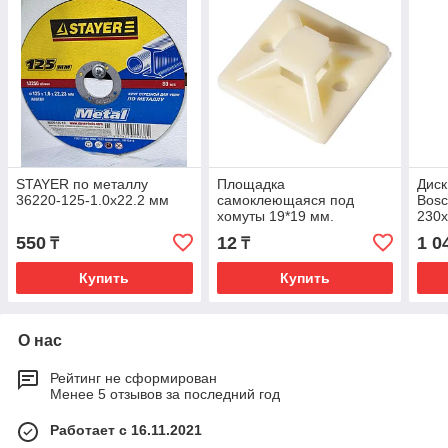
STAYER по металлу
Площадка
Диск
36220-125-1.0x22.2 мм
самоклеющаяся под
Bosc
хомуты 19*19 мм.
230х
260
550
12
1 0
₸
₸
Купить
Купить
О нас
Рейтинг не сформирован
Менее 5 отзывов за последний год
Работает с 16.11.2021