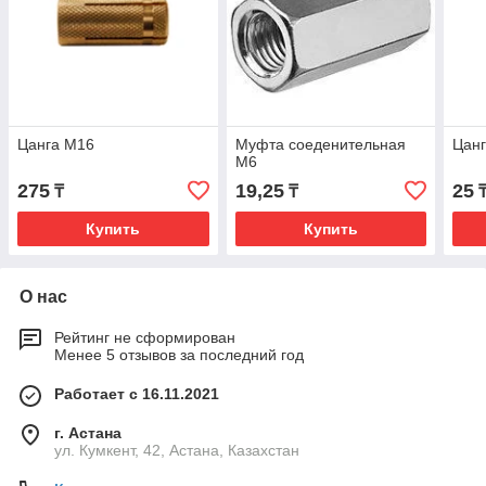
Цанга М16
Муфта соеденительная
Цан
М6
275
19,25
25
₸
₸
Купить
Купить
О нас
Рейтинг не сформирован
Менее 5 отзывов за последний год
Работает с 16.11.2021
г. Астана
ул. Кумкент, 42, Астана, Казахстан