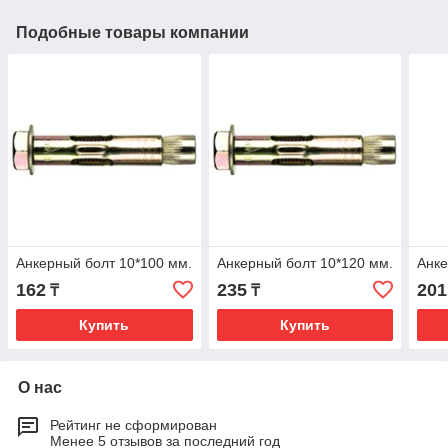
Подобные товары компании
Анкерный болт 10*100 мм.
Анкерный болт 10*120 мм.
Анке
162
235
201
₸
₸
Купить
Купить
О нас
Рейтинг не сформирован
Менее 5 отзывов за последний год