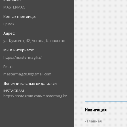
MASTERMAG
Ермек
ул. Кумкент, 42, Астана, Казахстан
https://mastermag.kz/
mastermag2030@gmail.com
INSTAGRAM
https://instagram.com/mastermag.kz?igshid=NDk5N2NlZjQ=
Навигация
Главная