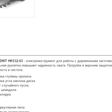
 DWT HKS12-63
- электроинструмент для работы с деревянными заготов
ьная рукоятка повышает надежность хвата. Патрубок в верхнем защитно
есто в чистоте.
вка глубины пропила
вка угла наклона диска
т случайного пуска
 шпинделя
акладка
иркулярная пила
ия по эксплуатации