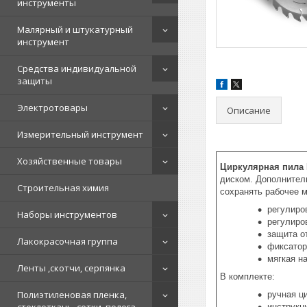
инструменты
Малярный и штукатурный
инструмент
Средства индивидуальной
защиты
Электротовары
Описание
Измерительный инструмент
Хозяйственные товары
Циркулярная пила
диском. Дополнител
Строительная химия
сохранять рабочее м
регулиро
Наборы инструментов
регулиро
защита о
Лакокрасочная группа
фиксатор
мягкая н
Ленты ,скотчи, серпянка
В комплекте:
Полиэтиленовая пленка,
ручная ц
инструкц