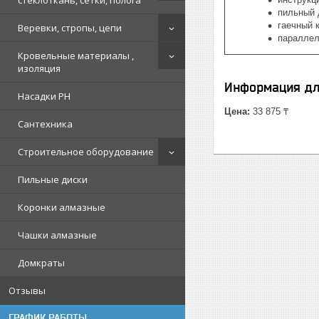
стеклоткань, сетки, полога
пильный 
гаечный 
Веревки, стропы, цепи
параллел
Кровельные материалы ,
изоляция
Информация дл
Насадки PH
Цена:
33 875 ₸
Сантехника
Строительное оборудование
Пильные диски
Коронки алмазные
Чашки алмазные
Домкраты
Отзывы
ГРАФИК РАБОТЫ