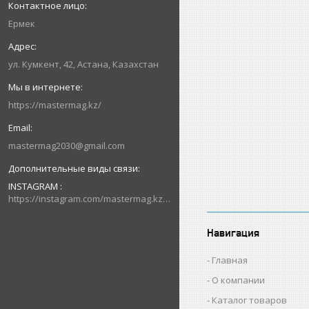
Ермек
ул. Кумкент, 42, Астана, Казахстан
https://mastermag.kz/
mastermag2030@gmail.com
INSTAGRAM
https://instagram.com/mastermag.kz?igshid=NDk5N2NlZjQ=
Навигация
Главная
О компании
Каталог товаров