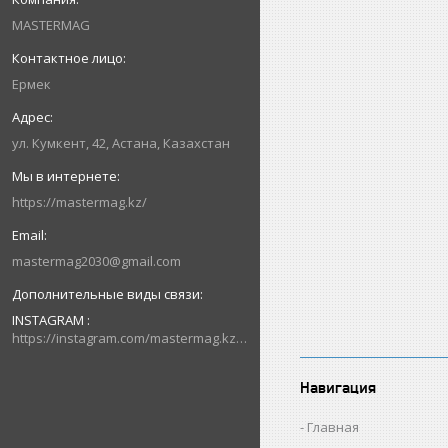
MASTERMAG
Ермек
ул. Кумкент, 42, Астана, Казахстан
https://mastermag.kz/
mastermag2030@gmail.com
INSTAGRAM
https://instagram.com/mastermag.kz?igshid=NDk5N2NlZjQ=
Навигация
Главная