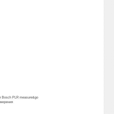
ем Bosch PLR measure&go
змерения