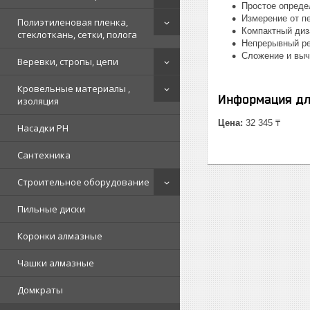
Простое опреде
Измерение от п
Полиэтиленовая пленка,
Компактный диз
стеклоткань, сетки, полога
Непрерывный ре
Сложение и выч
Веревки, стропы, цепи
Кровельные материалы ,
Информация дл
изоляция
Цена:
32 345 ₸
Насадки PH
Сантехника
Строительное оборудование
Пильные диски
Коронки алмазные
Чашки алмазные
Домкраты