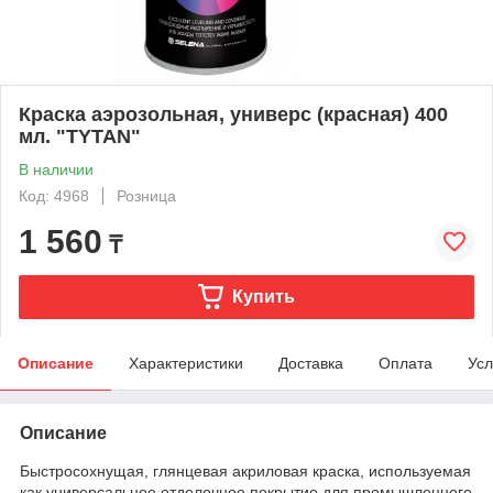
Краска аэрозольная, универс (красная) 400
мл. "TYTAN"
В наличии
Код: 4968
Розница
1 560
₸
Купить
Описание
Характеристики
Доставка
Оплата
Усл
Описание
Быстросохнущая, глянцевая акриловая краска, используемая
как универсальное отделочное покрытие для промышленного