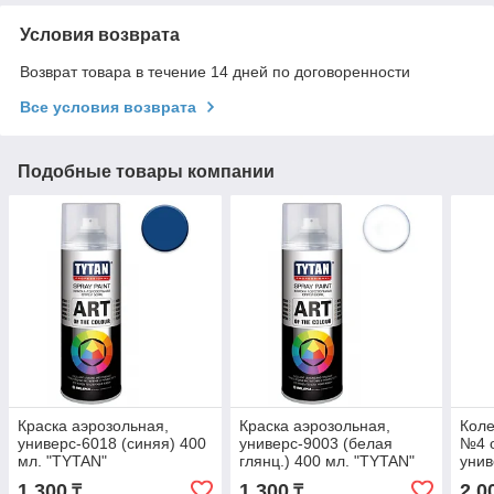
Условия возврата
Возврат товара в течение 14 дней по договоренности
Все условия возврата
Подобные товары компании
Краска аэрозольная,
Краска аэрозольная,
Коле
универс-6018 (синяя) 400
универс-9003 (белая
№4 о
мл. "TYTAN"
глянц.) 400 мл. "TYTAN"
уни
1 300
1 300
2 0
₸
₸