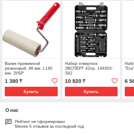
Валик прижимной
Набор отверткок
Набо
резиновый, 48 мм, L140
ЭКСПЕРТ 42пр. 149303-
"Era
мм, ЗУБР
S42
1 380
10 820
6 5
₸
₸
Купить
Купить
О нас
Рейтинг не сформирован
Менее 5 отзывов за последний год