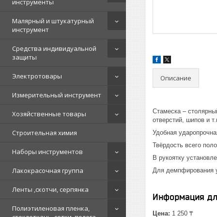
инструменты
Малярный и штукатурный
инструмент
Средства индивидуальной
защиты
Электротовары
Описание
Измерительный инструмент
Стамеска – столярны
Хозяйственные товары
отверстий, шипов и т.
Строительная химия
Удобная ударопрочна
Твёрдость всего поло
Наборы инструментов
В рукоятку установл
Лакокрасочная группа
Для демпфирования у
Ленты ,скотчи, серпянка
Информация дл
Полиэтиленовая пленка,
Цена:
1 250 ₸