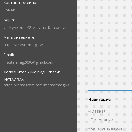
Ермек
ул. Кумкент, 42, Астана, Казахстан
https://mastermag.kz/
mastermag2030@gmail.com
INSTAGRAM
https://instagram.com/mastermag.kz?igshid=NDk5N2NlZjQ=
Навигация
Главная
О компании
Каталог товаров