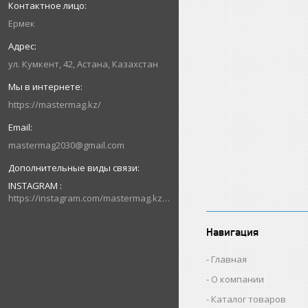
Ермек
ул. Кумкент, 42, Астана, Казахстан
https://mastermag.kz/
mastermag2030@gmail.com
INSTAGRAM
https://instagram.com/mastermag.kz?igshid=NDk5N2NlZjQ=
Навигация
Главная
О компании
Каталог товаров