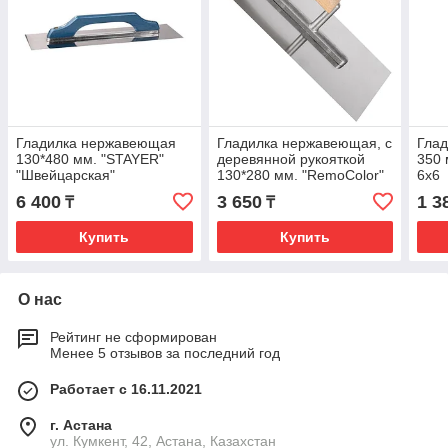
Гладилка нержавеющая
Гладилка нержавеющая, с
Гла
130*480 мм. "STAYER"
деревянной рукояткой
350 
"Швейцарская"
130*280 мм. "RemoColor"
6х6
6 400
3 650
1 3
₸
₸
Купить
Купить
О нас
Рейтинг не сформирован
Менее 5 отзывов за последний год
Работает с 16.11.2021
г. Астана
ул. Кумкент, 42, Астана, Казахстан