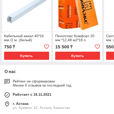
Кабельный канал 40*16
Пеноплэкс Комфорт 20
Скот
мм./2 м. (белый)
мм.*12,48 м2*18 п.
мм. 
750
15 500
550
₸
₸
Купить
Купить
О нас
Рейтинг не сформирован
Менее 5 отзывов за последний год
Работает с 16.11.2021
г. Астана
ул. Кумкент, 42, Астана, Казахстан