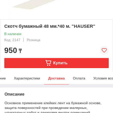
Скотч бумажный 48 мм.*40 м. "HAUSER"
В наличии
Код: 2147
Розница
950
₸
Купить
ние
Характеристики
Доставка
Оплата
Условия во
Описание
Основное применение клейких лент на бумажной основе,
защита поверхностей при проведении малярных,
штукатурных работ и лакировке внутри помещений.