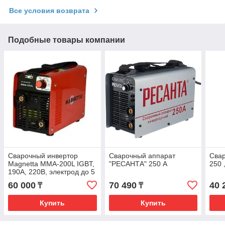
Все условия возврата
Подобные товары компании
Сварочный инвертор
Сварочный аппарат
Свар
Magnetta MMA-200L IGBT,
"РЕСАНТА" 250 А
250 
190А, 220В, электрод до 5
мм
60 000
70 490
40 
₸
₸
Купить
Купить