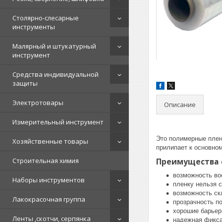
Столярно-слесарные
инструменты
Малярный и штукатурный
инструмент
Средства индивидуальной
защиты
Электротовары
Описание
Измерительный инструмент
Это полимерные пленк
Хозяйственные товары
прилипает к основно
Строительная химия
Преимущества 
возможность во
Наборы инструментов
пленку нельзя с
возможность ск
Лакокрасочная группа
прозрачность по
хорошие барьер
Ленты ,скотчи, серпянка
надежная фикса