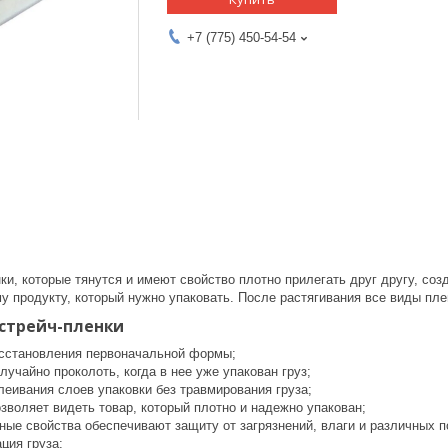
+7 (775) 450-54-54
и, которые тянутся и имеют свойство плотно прилегать друг другу, соз
му продукту, который нужно упаковать. После растягивания все виды пл
стрейч-пленки
сстановления первоначальной формы;
лучайно проколоть, когда в нее уже упакован груз;
леивания слоев упаковки без травмирования груза;
зволяет видеть товар, который плотно и надежно упакован;
ные свойства обеспечивают защиту от загрязнений, влаги и различных 
ция груза;