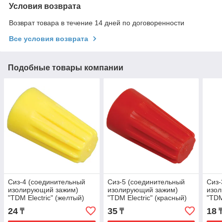
Условия возврата
Возврат товара в течение 14 дней по договоренности
Все условия возврата
Подобные товары компании
Сиз-4 (соединительный
Сиз-5 (соединительный
Сиз-
изолирующий зажим)
изолирующий зажим)
изо
"TDM Electric" (желтый)
"TDM Electric" (красный)
"TDM
(ора
24
35
18
₸
₸