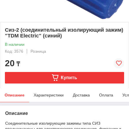
Сиз-2 (соединительный изолирующий зажим)
"TDM Electric" (синий)
В наличии
Код: 3576
Розница
20
₸
Купить
Описание
Характеристики
Доставка
Оплата
Усл
Описание
Соединительные изолирующие зажимы типа СИЗ
предназначены для электрического соединения, фиксации и