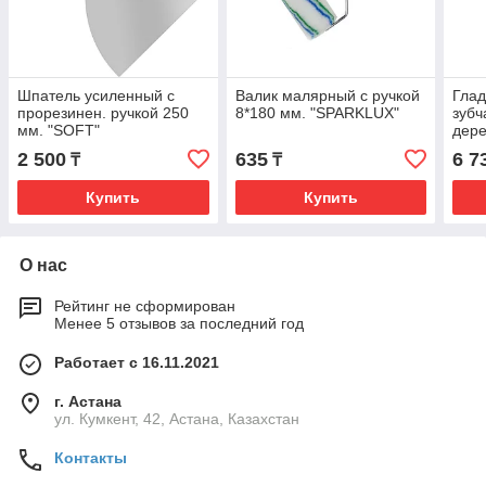
Шпатель усиленный с
Валик малярный с ручкой
Гла
прорезинен. ручкой 250
8*180 мм. "SPARKLUX"
зубч
мм. "SOFT"
дере
130*
2 500
635
6 7
₸
₸
Купить
Купить
О нас
Рейтинг не сформирован
Менее 5 отзывов за последний год
Работает с 16.11.2021
г. Астана
ул. Кумкент, 42, Астана, Казахстан
Контакты