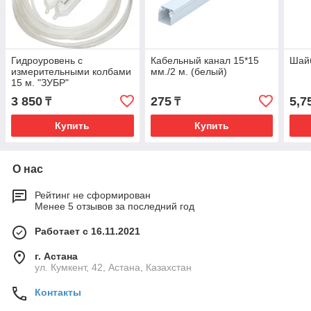
Гидроуровень с
Кабельный канал 15*15
Шайб
измерительными колбами
мм./2 м. (белый)
15 м. "ЗУБР"
3 850
275
5,7
₸
₸
Купить
Купить
О нас
Рейтинг не сформирован
Менее 5 отзывов за последний год
Работает с 16.11.2021
г. Астана
ул. Кумкент, 42, Астана, Казахстан
Контакты