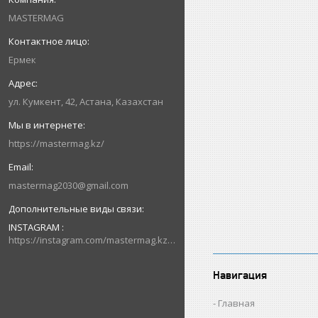
MASTERMAG
Ермек
ул. Кумкент, 42, Астана, Казахстан
https://mastermag.kz/
mastermag2030@gmail.com
INSTAGRAM
https://instagram.com/mastermag.kz?igshid=NDk5N2NlZjQ=
Навигация
Главная