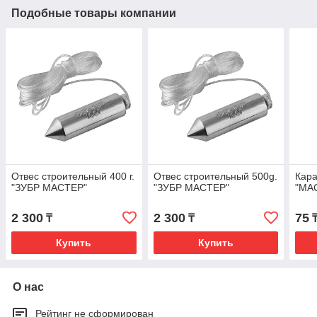
Подобные товары компании
Отвес строительный 400 г.
Отвес строительный 500g.
Кар
"ЗУБР МАСТЕР"
"ЗУБР МАСТЕР"
"МА
2 300
2 300
75
₸
₸
Купить
Купить
О нас
Рейтинг не сформирован