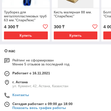
Труборез для
Кисть малярная 88 мм.
Болт
металлопластиковых труб
"СпаркЛюкс"
"Спа
63 мм."СпаркЛюкс"
4 300
300
4 0
₸
₸
Купить
Купить
О нас
Рейтинг не сформирован
Менее 5 отзывов за последний год
Работает с 16.11.2021
г. Астана
ул. Кумкент, 42, Астана, Казахстан
Контакты
Сегодня работает с 09:00 до 18:00
Показать весь график работы