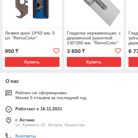
Лезвия крюк 19*60 мм. 5
Гладилка нержавеющая, с
Гла
шт. "RemoColor"
деревянной рукояткой
зубч
130*280 мм. "RemoColor"
дере
130*
950
3 650
6 7
₸
₸
Купить
Купить
О нас
Рейтинг не сформирован
Менее 5 отзывов за последний год
Работает с 16.11.2021
г. Астана
ул. Кумкент, 42, Астана, Казахстан
Контакты