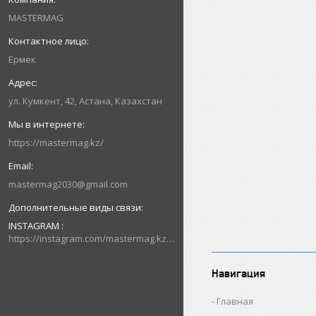
MASTERMAG
Ермек
ул. Кумкент, 42, Астана, Казахстан
https://mastermag.kz/
mastermag2030@gmail.com
INSTAGRAM
https://instagram.com/mastermag.kz?igshid=NDk5N2NlZjQ=
Навигация
Главная