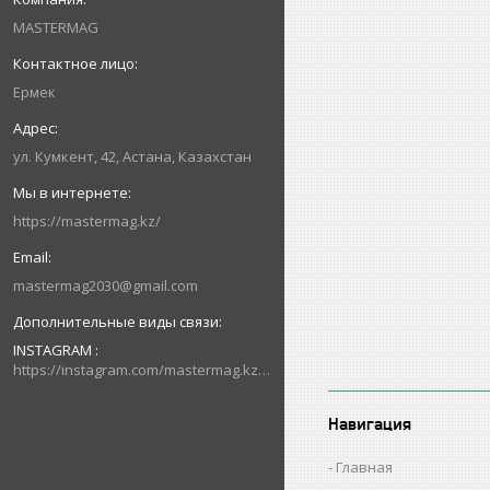
MASTERMAG
Ермек
ул. Кумкент, 42, Астана, Казахстан
https://mastermag.kz/
mastermag2030@gmail.com
INSTAGRAM
https://instagram.com/mastermag.kz?igshid=NDk5N2NlZjQ=
Навигация
Главная