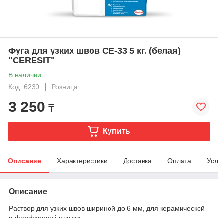
Фуга для узких швов СЕ-33 5 кг. (белая)
"CERESIT"
В наличии
Код: 6230
Розница
3 250
₸
Купить
Описание
Характеристики
Доставка
Оплата
Усл
Описание
Раствор для узких швов шириной до 6 мм, для керамической
и фарфоровой плитки.