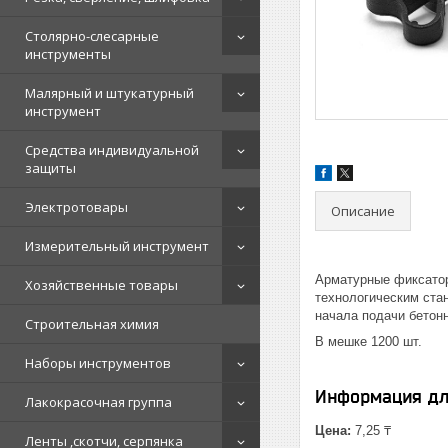
Столярно-слесарные
инструменты
Малярный и штукатурный
инструмент
Средства индивидуальной
защиты
Электротовары
Описание
Измерительный инструмент
Арматурные фиксатор
Хозяйственные товары
технологическим ста
начала подачи бетон
Строительная химия
В мешке 1200 шт.
Наборы инструментов
Информация дл
Лакокрасочная группа
Цена:
7,25 ₸
Ленты ,скотчи, серпянка