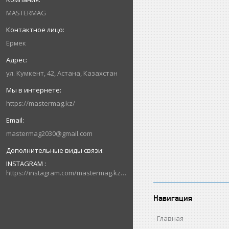
MASTERMAG
Ермек
ул. Кумкент, 42, Астана, Казахстан
https://mastermag.kz/
mastermag2030@gmail.com
INSTAGRAM
https://instagram.com/mastermag.kz?igshid=NDk5N2NlZjQ=
Навигация
Главная