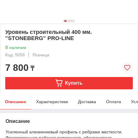
Уровень строительный 400 мм.
"STONEBERG" PRO-LINE
В наличии
Код: 5056
Розница
7 800
₸
Купить
Описание
Характеристики
Доставка
Оплата
Усл
Описание
Усиленный алюминиевый профиль с ребрами жесткости.
Фрезерованная рабочая поверхность обеспечивает