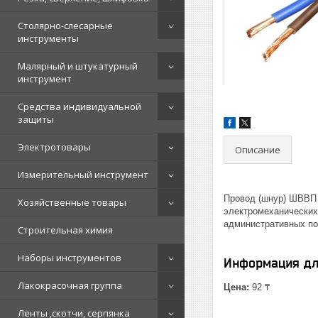
Столярно-слесарные
инструменты
Малярный и штукатурный
инструмент
Средства индивидуальной
защиты
Электротовары
Описание
Измерительный инструмент
Провод (шнур) ШВВП 
Хозяйственные товары
электромеханических
административных по
Строительная химия
Наборы инструментов
Информация дл
Лакокрасочная группа
Цена:
92 ₸
Ленты ,скотчи, серпянка