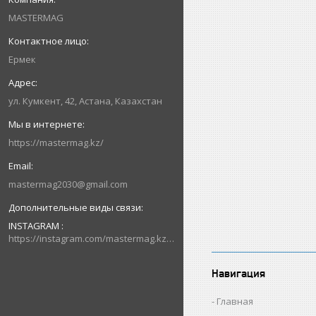
MASTERMAG
Ермек
ул. Кумкент, 42, Астана, Казахстан
https://mastermag.kz/
mastermag2030@gmail.com
INSTAGRAM
https://instagram.com/mastermag.kz?igshid=NDk5N2NlZjQ=
Навигация
Главная