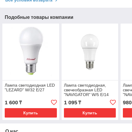
Подобные товары компании
Лампа светодиодная LED
Лампа светодиодная,
Ламп
"LEZARD" W/32 Е/27
свечеобразная LED
свеч
"NAVIGATOR" W/5 Е/14
"NAV
(свечение равна 40W)
(све
1 600
1 095
980
₸
₸
(холодный белый св.)
(хол
Купить
Купить
О нас